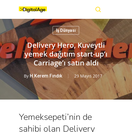
Skip
Menu
to
main
search
content
İş Dünyası
Delivery Hero, Kuveytli
yemek dağıtım start-up’ı
Carriage’ı satın aldı
By
H.Kerem Fındık
29 Mayıs 2017
Yemeksepeti’nin de
sahibi olan Delivery