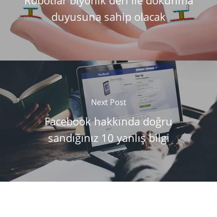
Robotlar biyonik deri ile dokunma
duyusuna sahip olacak
Next Post
Facebook hakkında doğru
sandığınız 10 yanlış bilgi