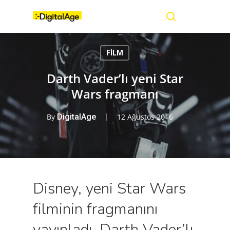
Skip
Menu
to
main
search
content
FİLM
Darth Vader’lı yeni Star
Wars fragmanı
By
DigitalAge
12 Ağustos 2016
Disney, yeni Star Wars
filminin fragmanını
yayınladı. Darth Vader’lı