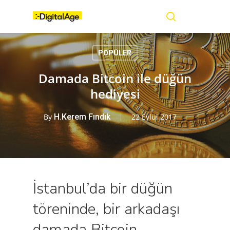
Skip
Menu
to
main
search
content
POPÜLER
Damada Bitcoin ile düğün
hediyesi
By
H.Kerem Fındık
22 Eylül 2017
İstanbul’da bir düğün
töreninde, bir arkadaşı
damada Bitcoin