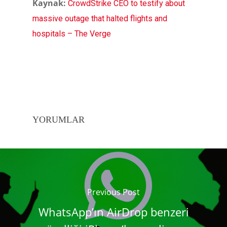
Kaynak:
CrowdStrike CEO to testify about
massive outage that halted flights and
hospitals – The Verge
YORUMLAR
Previous Post
WhatsApp’ın AirDrop benzeri