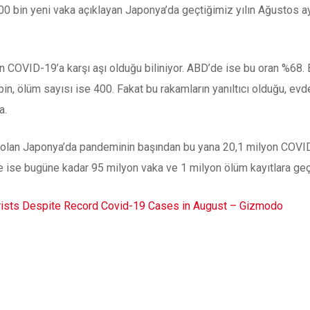
00 bin yeni vaka açıklayan Japonya’da geçtiğimiz yılın Ağustos ay
n COVID-19’a karşı aşı olduğu biliniyor. ABD’de ise bu oran %68.
n, ölüm sayısı ise 400. Fakat bu rakamların yanıltıcı olduğu, evde
a.
ip olan Japonya’da pandeminin başından bu yana 20,1 milyon COV
e ise bugüne kadar 95 milyon vaka ve 1 milyon ölüm kayıtlara geç
urists Despite Record Covid-19 Cases in August – Gizmodo