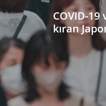
COVID-19 v
kıran Jap