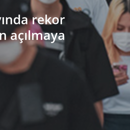
yında rekor
n açılmaya