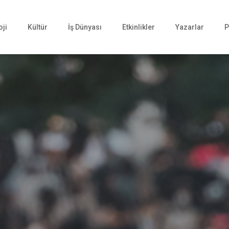
oji
Kültür
İş Dünyası
Etkinlikler
Yazarlar
P