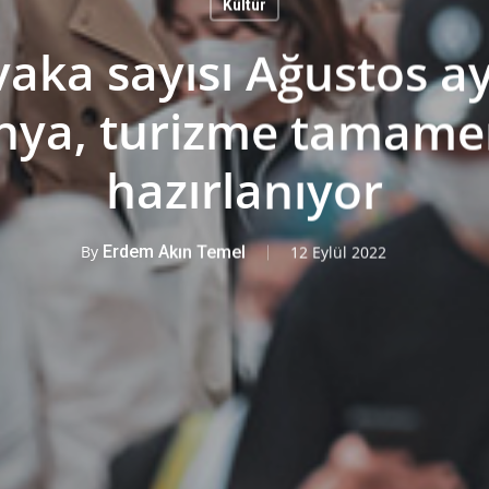
Kültür
aka sayısı Ağustos a
onya, turizme tamame
hazırlanıyor
By
Erdem Akın Temel
12 Eylül 2022