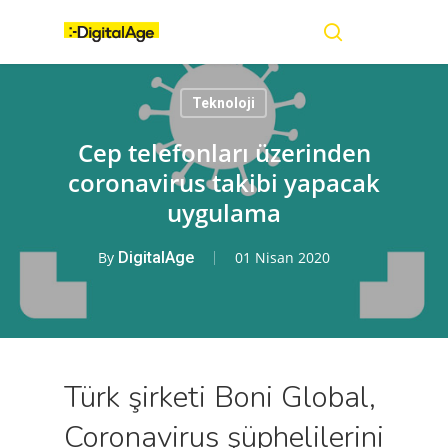
Skip
Menu
to
main
search
content
Teknoloji
Cep telefonları üzerinden
coronavirus takibi yapacak
uygulama
By
DigitalAge
01 Nisan 2020
Türk şirketi Boni Global,
Coronavirus şüphelilerini