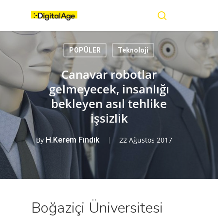
Skip
Menu
to
main
search
content
POPÜLER
Teknoloji
Canavar robotlar
gelmeyecek, insanlığı
bekleyen asıl tehlike
işsizlik
By
H.Kerem Fındık
22 Ağustos 2017
Boğaziçi Üniversitesi