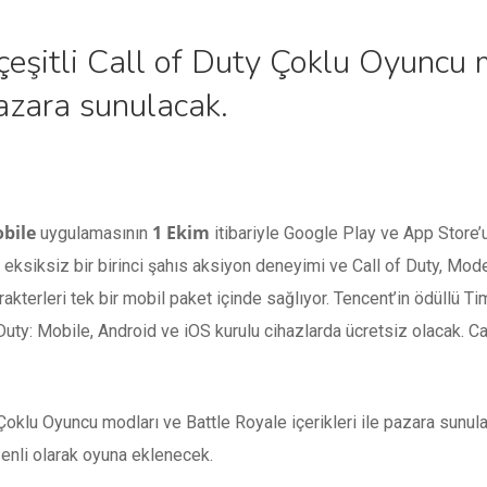
çeşitli Call of Duty Çoklu Oyuncu 
pazara sunulacak.
obile
1 Ekim
uygulamasının
itibariyle Google Play ve App Store’
le eksiksiz bir birinci şahıs aksiyon deneyimi ve Call of Duty, M
karakterleri tek bir mobil paket içinde sağlıyor. Tencent’in ödüllü T
 Duty: Mobile, Android ve iOS kurulu cihazlarda ücretsiz olacak. Ca
y Çoklu Oyuncu modları ve Battle Royale içerikleri ile pazara sunu
üzenli olarak oyuna eklenecek.