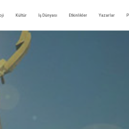
oji
Kültür
İş Dünyası
Etkinlikler
Yazarlar
P