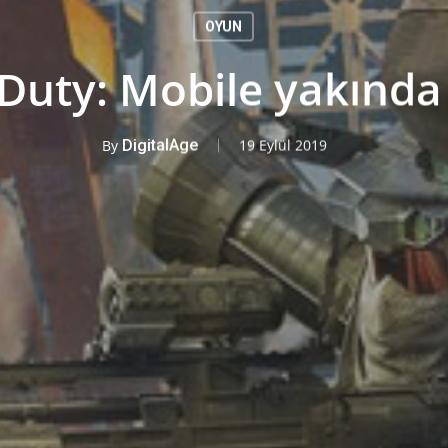
OYUN
 Duty: Mobile yakında
By
DigitalAge
19 Eylül 2019