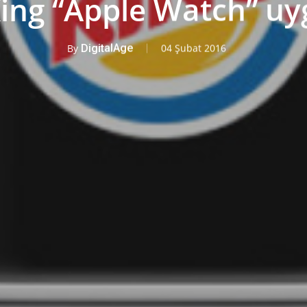
ing “Apple Watch” u
By
DigitalAge
04 Şubat 2016