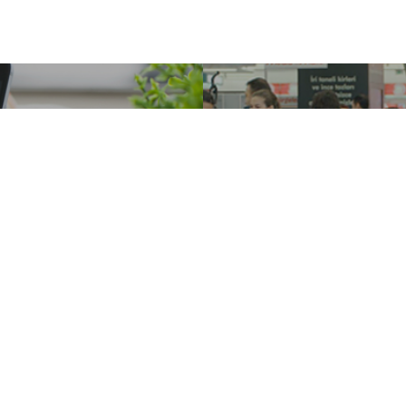
Previous Post
Next Post
re özel 60
Media Mar
eo özelliği
Sana Yakı
DİJİTAL YAYINLAR