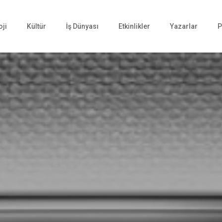
oji
Kültür
İş Dünyası
Etkinlikler
Yazarlar
P