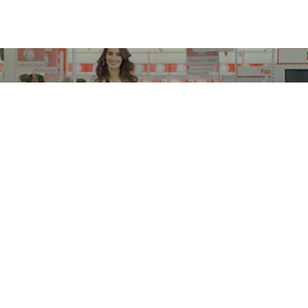
kt’tan yeni kampanya: Gülmek
şıyor
ETKİNLİKLER