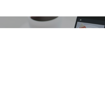
Instagram’dan reklamverenle
saniyelik vid
BASILI YAYINLAR