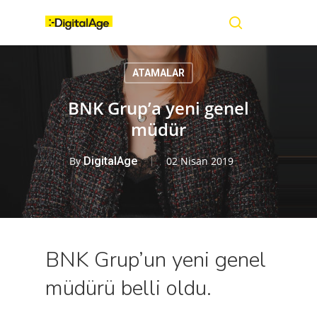
Skip
Menu
to
main
search
content
ATAMALAR
BNK Grup’a yeni genel
müdür
By
DigitalAge
02 Nisan 2019
BNK Grup’un yeni genel
müdürü belli oldu.