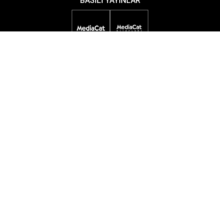
BASILI YAYINLAR
DİJİTAL YAYINLAR
ETKİNLİKLER
ÖDÜL PROGRAMLARI