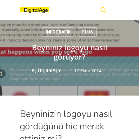
Skip
Menu
to
main
search
content
İNFOGRAFİK
PLUS
Beyniniz logoyu nasıl
görüyor?
By
DigitalAge
17 Ekim 2014
Beyninizin logoyu nasıl
gördüğünü hiç merak
ettiniz mi?