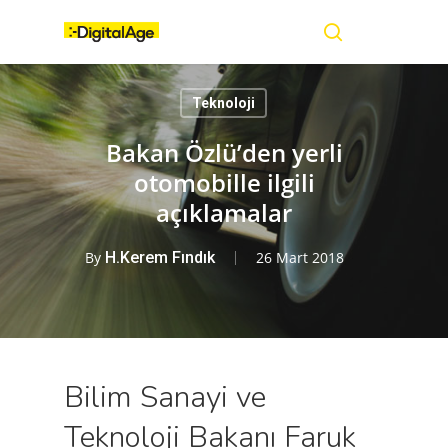
Skip
Menu
to
main
search
content
Teknoloji
Bakan Özlü’den yerli
otomobille ilgili
açıklamalar
By
H.Kerem Fındık
26 Mart 2018
Bilim Sanayi ve
Teknoloji Bakanı Faruk