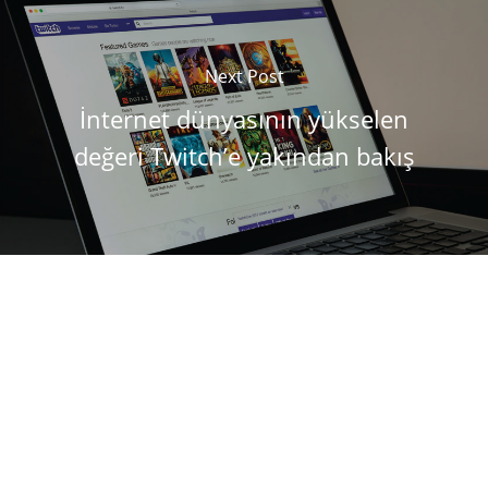
Next Post
İnternet dünyasının yükselen
değeri Twitch’e yakından bakış