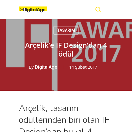
Skip
Menu
to
main
search
content
TASARIM
Arçelik’e IF Design’dan 4
ödül
By
DigitalAge
14 Şubat 2017
Arçelik, tasarım
ödüllerinden biri olan IF
Design’dan bu yıl 4