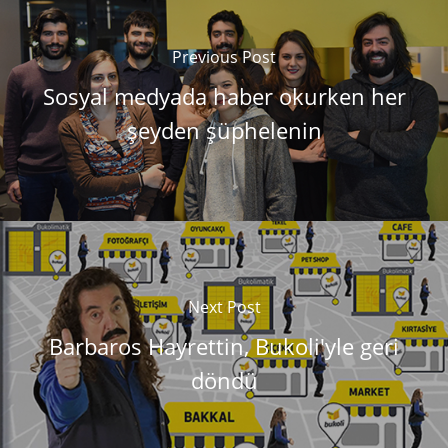
Previous Post
Sosyal medyada haber okurken her
şeyden şüphelenin
Next Post
Barbaros Hayrettin, Bukoli'yle geri
döndü