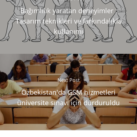
Bağımlılık yaratan deneyimler :
Tasarım teknikleri ve farkındalıkla
kullanımı
Next Post
Özbekistan'da GSM hizmetleri
üniversite sınavı için durduruldu