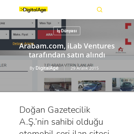
Skip
Menu
to
main
search
content
İş Dünyası
Arabam.com, iLab Ventures
tarafından satın alındı
By
DigitalAge
29 Aralık 2015
Doğan Gazetecilik
A.Ş.’nin sahibi olduğu
otomobil seri ilan sitesi