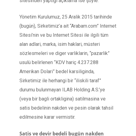
sitesinden yaptığı açıklama ise şöyle:
Yönetim Kurulumuz, 25 Aralik 2015 tarihinde
(bugün), Sirketimiz’a ait “Arabam.com” Internet
Sitesi’nin ve bu Internet Sitesi ile ilgili tüm
alan adlari, marka, isim haklari, müsteri
sözlesmeleri ve diger varliklarin, “pazarlik”
usulü belirlenen “KDV hariç 4.237.288
Amerikan Dolari” bedel karsiliginda,
Sirketimiz ile herhangi bir “iliskili taraf”
durumu bulunmayan ILAB Holding A.S.’ye
(veya bir bagli ortakligina) satilmasina ve
satis bedelinin nakden ve pesin olarak tahsil
edilmesine karar vermistir.
Satis ve devir bedeli bugün nakden