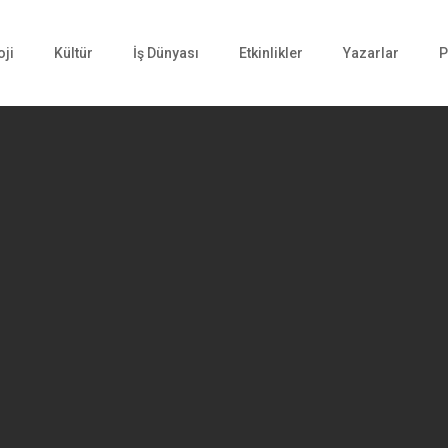
oji
Kültür
İş Dünyası
Etkinlikler
Yazarlar
P