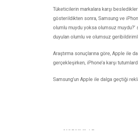
Tüketicilerin markalara karşı besledikl
gösterildikten sonra, Samsung ve iPhone m
olumlu muydu yoksa olumsuz muydu?’ sor
duyulan olumlu ve olumsuz geribildirimle
Araştırma sonuçlarına göre, Apple ile 
gerçekleşirken, iPhone’a karşı tutumlard
Samsung’un Apple ile dalga geçtiği rek
YORUMLAR