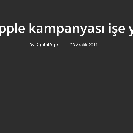
pple kampanyası işe 
By
DigitalAge
23 Aralık 2011