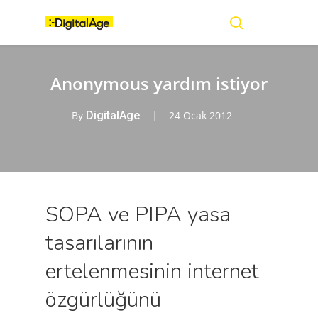
Skip
Menu
to
main
search
content
Anonymous yardım istiyor
By
DigitalAge
24 Ocak 2012
SOPA ve PIPA yasa
tasarılarının
ertelenmesinin internet
özgürlüğünü