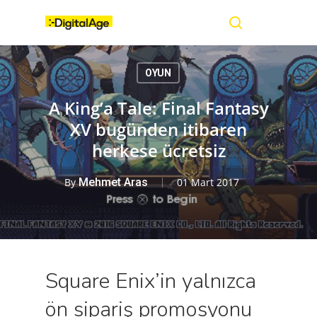
Skip
Menu
to
main
search
content
OYUN
A King’a Tale: Final Fantasy
XV bugünden itibaren
herkese ücretsiz
By
Mehmet Aras
01 Mart 2017
Square Enix’in yalnızca
ön sipariş promosyonu