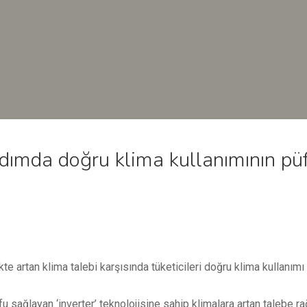
adımda doğru klima kullanımının püf
ikte artan klima talebi karşısında tüketicileri doğru klima kullanım
ufu sağlayan ‘inverter’ teknolojisine sahip klimalara artan talebe r