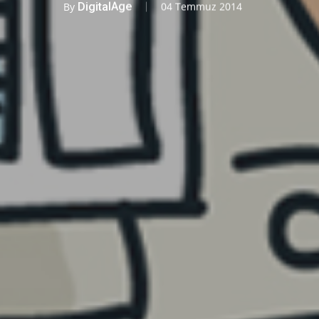
By
DigitalAge
04 Temmuz 2014