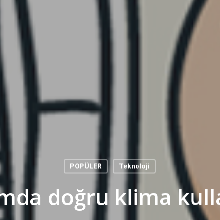
POPÜLER
Teknoloji
ımda doğru klima kull