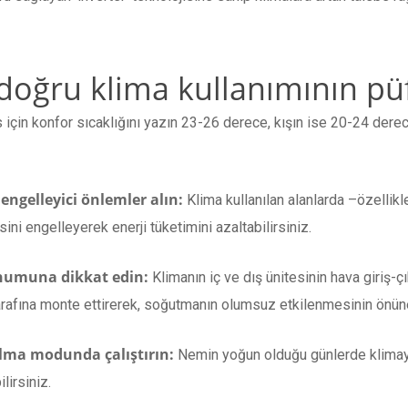
doğru klima kullanımının püf
 için konfor sıcaklığını yazın 23-26 derece, kışın ise 20-24 derece
 engelleyici önlemler alın:
Klima kullanılan alanlarda –özellikl
sini engelleyerek enerji tüketimini azaltabilirsiniz.
konumuna dikkat edin:
Klimanın iç ve dış ünitesinin hava giriş-
tarafına monte ettirerek, soğutmanın olumsuz etkilenmesinin önüne
lma modunda çalıştırın:
Nemin yoğun olduğu günlerde klimay
lirsiniz.