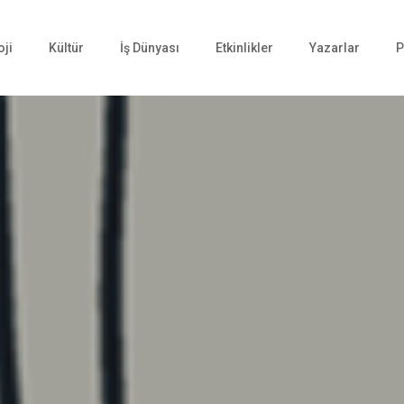
oji
Kültür
İş Dünyası
Etkinlikler
Yazarlar
P