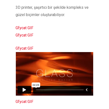
3D printer, şaşırtıcı bir şekilde kompleks ve
güzel biçimler oluşturabiliyor.
Gfycat GIF
Gfycat GIF
Gfycat GIF
Gfycat GIF