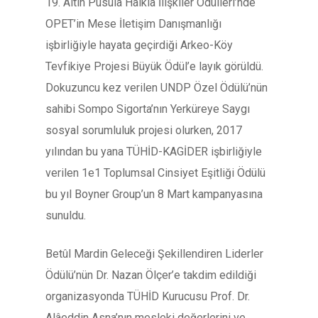
19. Altın Pusula Halkla İlişkiler Ödülleri’nde
OPET’in Mese İletişim Danışmanlığı
işbirliğiyle hayata geçirdiği Arkeo-Köy
Tevfikiye Projesi Büyük Ödül’e layık görüldü.
Dokuzuncu kez verilen UNDP Özel Ödülü’nün
sahibi Sompo Sigorta’nın Yerküreye Saygı
sosyal sorumluluk projesi olurken, 2017
yılından bu yana TÜHİD-KAGİDER işbirliğiyle
verilen 1e1 Toplumsal Cinsiyet Eşitliği Ödülü
bu yıl Boyner Group’un 8 Mart kampanyasına
sunuldu.
Betûl Mardin Geleceği Şekillendiren Liderler
Ödülü’nün Dr. Nazan Ölçer’e takdim edildiği
organizasyonda TÜHİD Kurucusu Prof. Dr.
Alâeddin Asna’nın mesleki değerlerini ve