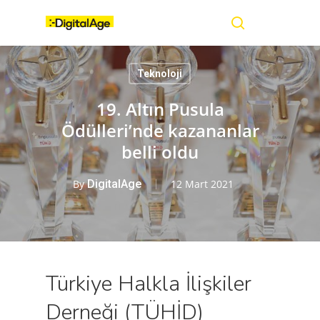
Skip
Menu
to
main
search
content
Teknoloji
19. Altın Pusula
Ödülleri’nde kazananlar
belli oldu
By
DigitalAge
12 Mart 2021
Türkiye Halkla İlişkiler
Derneği (TÜHİD)