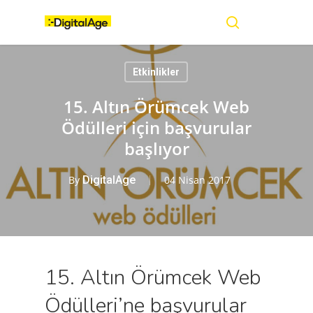
Skip
Menu
to
main
search
content
Etkinlikler
15. Altın Örümcek Web
Ödülleri için başvurular
başlıyor
By
DigitalAge
04 Nisan 2017
15. Altın Örümcek Web
Ödülleri’ne başvurular