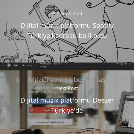
Previous Post
Dijital müzik platformu Spotify
Türkiye kadrosu belli oldu
Next Post
Dijital müzik platformu Deezer
Türkiye'de