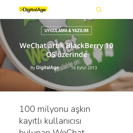
Skip
Menu
to
main
search
content
UYGULAMA & YAZILIM
WeChat artık BlackBerry 10
OS üzerinde
By
DigitalAge
16 Eylül 2013
100 milyonu aşkın
kayıtlı kullanıcısı
bulunan WeChat,