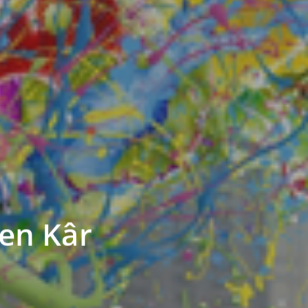
şen Kâr