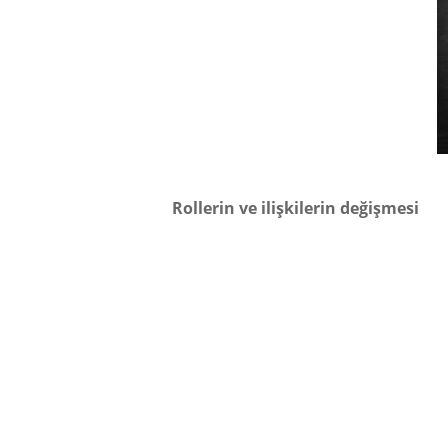
Rollerin ve ilişkilerin değişmesi
Gelişen teknoloji, artan rekabet ortamı 
koyan ve vergi toplayan bir organizma o
İşletmelerin birçoğu sosyal konularda de
roller oluşturmuşlardır (Cheung, 2003).
Özel sermayenin toplum desteğine
Artık işletmeler, diğer oyuncularla işbi
durumdadır. İşletmeler bu faaliyetleri ge