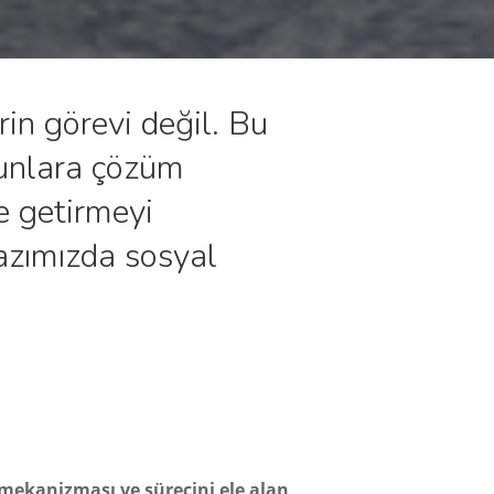
in görevi değil. Bu
runlara çözüm
ne getirmeyi
Yazımızda sosyal
mekanizması ve sürecini ele alan