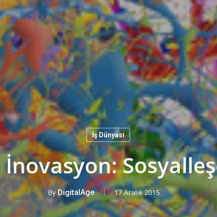
İş Dünyası
 İnovasyon: Sosyalle
By
DigitalAge
17 Aralık 2015