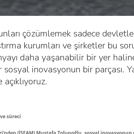
unları çözümlemek sadece devletler
tırma kurumları ve şirketler bu so
nyayı daha yaşanabilir bir yer hali
r sosyal inovasyonun bir parçası. 
 açıklıyoruz.
ve süreci
ezi’nden (İSFAM) Mustafa Tolunoğlu, sosyal inovasyonun 