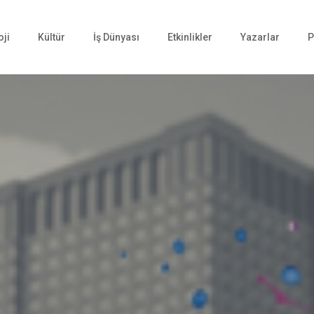
oji
Kültür
İş Dünyası
Etkinlikler
Yazarlar
P