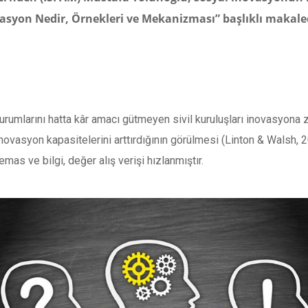
vasyon Nedir, Örnekleri ve Mekanizması” başlıklı makaled
urumlarını hatta kâr amacı gütmeyen sivil kuruluşları inovasyona zo
vasyon kapasitelerini arttırdığının görülmesi (Linton & Walsh, 2
emas ve bilgi, değer alış verişi hızlanmıştır.