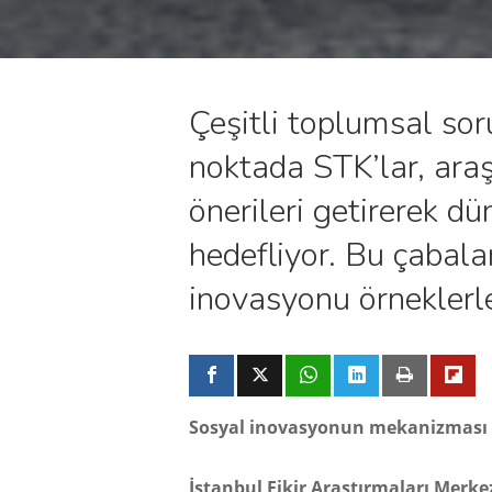
Çeşitli toplumsal sor
noktada STK’lar, araş
önerileri getirerek dü
hedefliyor. Bu çabala
inovasyonu örneklerle
Sosyal inovasyonun mekanizması 
İstanbul Fikir Araştırmaları Merk