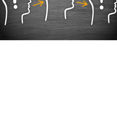
ve hızlı iletişim gibi sebeplerle artık işletmeler sadece kâr yapan
lmanın ve STK’lar da sadece tepkisel faaliyetler geçekleştirmen
vlet ile işbirliği yaparak sosyal meselelere eğilip bir STK gibi 
 entegre edilmesi
rliği içerisinde sosyal değer üretmektedirler. Bu da sosyal inovas
rçekleştirebilmek için, düşük maliyet yapıları içeren, daha verimli