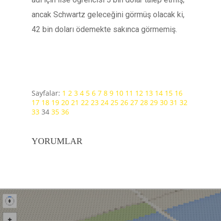
ancak Schwartz geleceğini görmüş olacak ki,
42 bin doları ödemekte sakınca görmemiş.
Sayfalar:
1
2
3
4
5
6
7
8
9
10
11
12
13
14
15
16
17
18
19
20
21
22
23
24
25
26
27
28
29
30
31
32
33
34
35
36
YORUMLAR