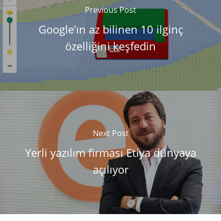
Previous Post
Google’ın az bilinen 10 ilginç
özelliğini keşfedin
Next Post
Yerli yazılım firması Etiya dünyaya
açılıyor