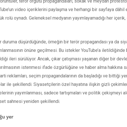
 görüntüler, terör örgütü propagandaları, sokak ve meydan protestola
be’un video içeriklerini paylaşma ve herhangi bir sayfaya dâhil e
k rolü oynadı. Geleneksel medyanın yayımlayamadığı her içerik, ca
or duruma düşürdüğünde, örneğin bir terör propagandası ya da siy
yımlanmasının önüne geçilmesi. Bu istekler YouTube’a iletildiğind
ldiği ileri sürülüyor. Ancak, çıkar çatışması yaşanan diğer bir devle
ırılmasının istenmesi ifade özgürlüğüne ve haber alma hakkına sal
parti reklamları, seçim propagandalarının da başladığı ve bittiği 
r ile şekillendi. Siyasetçilerin özel hayatına ilişkin gizli çekiml
erinin yayımlanması, sadece tartışmaları ve politik çekişmeyi ale
set sahnesi yeniden şekillendi.
ğu yer