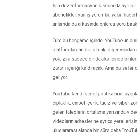
İşin dezenformasyon kısmını da ayrı bir 
abonelikler, yanlış yorumlar, yalan habe
anlamda da arkasında onlarca soru bırak
Tüm bu hengâme içinde, YouTube’un durma
platformlardan biri olmak, diğer yanda
yok, zira sadece bir dakika içinde binle
zararlı içeriği kaldıracak. Ama bu sefer d
geliyor.
YouTube kendi genel politikalarını uygulama
çıplaklık, cinsel içerik, taciz ve siber z
gelen taleplerin ortalama yarısında vide
videoların adreslerine ayrıca yerel eriş
uluslararası alanda bir süre daha “YouT