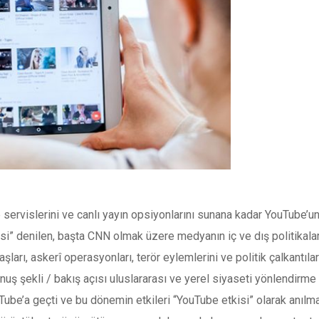
ervislerini ve canlı yayın opsiyonlarını sunana kadar YouTube’un f
tkisi” denilen, başta CNN olmak üzere medyanın iç ve dış politika
arı, askerî operasyonları, terör eylemlerini ve politik çalkantılar
nuş şekli / bakış açısı uluslararası ve yerel siyaseti yönlendirme 
Tube’a geçti ve bu dönemin etkileri “YouTube etkisi” olarak anılma