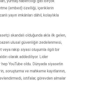
rı, yurttaş haberciliği gibi birçok
tme (embed) özelliği, içeriklerin
nlı yayın imkânları dâhil, kolaylıkla
asetçi skandalı olduğunda akla ilk gelen,
e bazen ulusal güvenliğin zedelenmesi,
t veya rakip siyasi oluşumla ilgili bir
dırı olarak addediliyor. Lider
yer hep YouTube oldu. Dünyada siyasetin
erin, soruşturma ve mahkeme kayıtlarının,
vlendirmedi, istifalar, görevden almalar