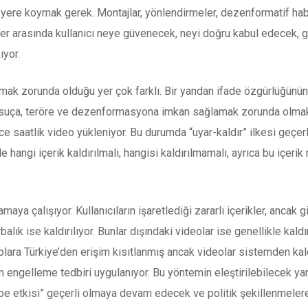
yere koymak gerek. Montajlar, yönlendirmeler, dezenformatif haber
rler arasında kullanıcı neye güvenecek, neyi doğru kabul edecek, 
ıyor.
k zorunda olduğu yer çok farklı. Bir yandan ifade özgürlüğünün k
n suça, teröre ve dezenformasyona imkan sağlamak zorunda olmak
rce saatlik video yükleniyor. Bu durumda “uyar-kaldır” ilkesi geçer
e hangi içerik kaldırılmalı, hangisi kaldırılmamalı, ayrıca bu içeri
ya çalışıyor. Kullanıcıların işaretlediği zararlı içerikler, ancak giz
orbalık ise kaldırılıyor. Bunlar dışındaki videolar ise genellikle ka
olara Türkiye’den erişim kısıtlanmış ancak videolar sistemden kald
im engelleme tedbiri uygulanıyor. Bu yöntemin eleştirilebilecek yan
ube etkisi” geçerli olmaya devam edecek ve politik şekillenmeler