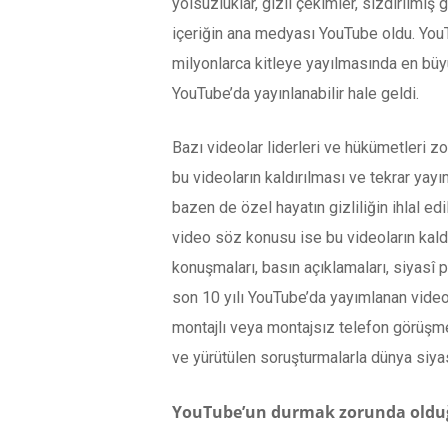
yolsuzluklar, gizli çekimler, sızdırılmış
içeriğin ana medyası YouTube oldu. YouTu
milyonlarca kitleye yayılmasında en büyü
YouTube’da yayınlanabilir hale geldi.
Bazı videolar liderleri ve hükümetleri z
bu videoların kaldırılması ve tekrar ya
bazen de özel hayatın gizliliğin ihlal edi
video söz konusu ise bu videoların kald
konuşmaları, basın açıklamaları, siyasî 
son 10 yılı YouTube’da yayımlanan videola
montajlı veya montajsız telefon görüşmel
ve yürütülen soruşturmalarla dünya siya
YouTube’un durmak zorunda oldu