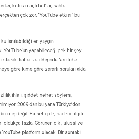
ler, kötü amaçlı bot’lar, sahte
gerçekten çok zor. “YouTube etkisi” bu
ullanılabildiği en yaygın
. YouTube’un yapabileceği pek bir şey
li olacak, haber verildiğinde YouTube
k neye göre kime göre zararlı soruları akla
lilik ihlali, şiddet, nefret söylemi,
ldırılmıyor. 2009’dan bu yana Türkiye’den
ırılmış değil. Bu sebeple, sadece ilgili
ı oldukça fazla. Görünen o ki, ulusal ve
e YouTube platform olacak. Bir sonraki