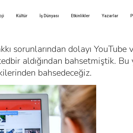
oji
Kültür
İş Dünyası
Etkinlikler
Yazarlar
P
akkı sorunlarından dolayı YouTube 
 tedbir aldığından bahsetmiştik. Bu 
kilerinden bahsedeceğiz.