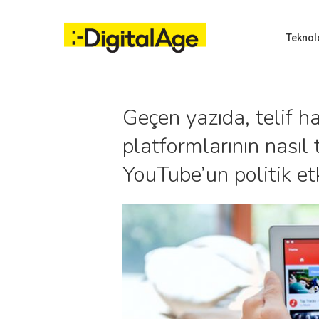
Skip
to
main
Teknol
content
Geçen yazıda, telif h
Hit enter to search or ESC to close
platformlarının nasıl
YouTube’un politik et