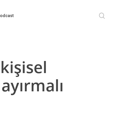
search
odcast
kişisel
 ayırmalı