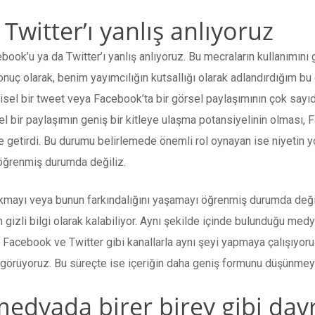
Twitter’ı yanlış anlıyoruz
book’u ya da Twitter’ı yanlış anlıyoruz. Bu mecraların kullanımı
nuç olarak, benim yayımcılığın kutsallığı olarak adlandırdığım b
isel bir tweet veya Facebook’ta bir görsel paylaşımının çok sayıd
l bir paylaşımın geniş bir kitleye ulaşma potansiyelinin olması,
e getirdi. Bu durumu belirlemede önemli rol oynayan ise niyetin y
 öğrenmiş durumda değiliz.
kmayı veya bunun farkındalığını yaşamayı öğrenmiş durumda değil
ın gizli bilgi olarak kalabiliyor. Aynı şekilde içinde bulunduğu med
 Facebook ve Twitter gibi kanallarla aynı şeyi yapmaya çalışıyoruz
la görüyoruz. Bu süreçte ise içeriğin daha geniş formunu düşünme
medyada birer birey gibi dav