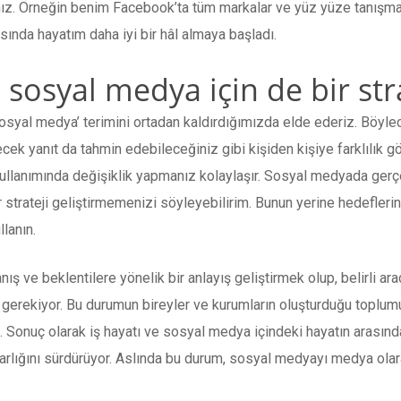
sınız. Örneğin benim Facebook’ta tüm markalar ve yüz yüze tanış
asında hayatım daha iyi bir hâl almaya başladı.
 sosyal medya için de bir str
osyal medya’ terimini ortadan kaldırdığımızda elde ederiz. Böylece
cek yanıt da tahmin edebileceğiniz gibi kişiden kişiye farklılık gö
kullanımında değişiklik yapmanız kolaylaşır. Sosyal medyada ger
bir strateji geliştirmemenizi söyleyebilirim. Bunun yerine hedefleri
lanın.
 ve beklentilere yönelik bir anlayış geliştirmek olup, belirli araçl
gerekiyor. Bu durumun bireyler ve kurumların oluşturduğu toplumu
Sonuç olarak iş hayatı ve sosyal medya içindeki hayatın arasındak
arlığını sürdürüyor. Aslında bu durum, sosyal medyayı medya olar