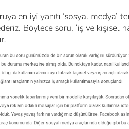
ya en iyi yanıtı ‘sosyal medya’ te
deriz. Böylece soru, ‘iş ve kişisel 
r.
uran bu soru günümüzde de bir sorun olarak varlığını sürdürüyor.
bu durumu merkezine almış oldu. Bu noktaya kadar, nasıl kullandığı
log, iki kullanım alanını ayrı tutarak kişisel veya iş amaçlı olarak k
antı araçlarının yalnızca iş amaçlı kullanılmasıyla sonuçlandı.
lanıma yönelik tasarlanmış yeni bir modelle karşılaştık. Sonradan
ya reklam odaklı mesajlar için bir platform olarak kullanma isteğ
lduk. Yavaş yavaş farkına vardığımız düşünülürse, Facebook aslı
araç konumunda. Diğer sosyal medya araçlarında olduğu gibi bu ara