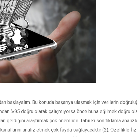
n başlayalım. Bu konuda başarıya ulaşmak için verilerin doğrulu
zından %95 doğru olarak çalışmıyorsa önce buna eğilmek doğru olac
dan geldiğini araştırmak çok önemlidir. Tabii ki son tıklama analiz
 kanallarını analiz etmek çok fayda sağlayacaktır (2). Özellikle 