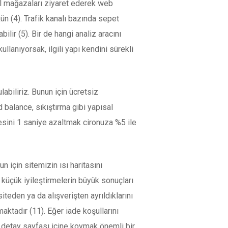
el mağazaları ziyaret ederek web
 (4). Trafik kanalı bazında sepet
lir (5). Bir de hangi analiz aracını
llanıyorsak, ilgili yapı kendini sürekli
abiliriz. Bunun için ücretsiz
balance, sıkıştırma gibi yapısal
resini 1 saniye azaltmak cironuza %5 ile
için sitemizin ısı haritasını
küçük iyileştirmelerin büyük sonuçları
teden ya da alışverişten ayrıldıklarını
aktadır (11). Eğer iade koşullarını
ün detay sayfası içine koymak önemli bir