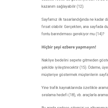
kazanım sağlayabilir (12).
Sayfamız ilk tasarlandığında ne kadar 
fırsat olabilir. Gerçekten, ana sayfada
fontu barındırması gerekiyor mu (14)?
Hiçbir şeyi ezbere yapmayın!
Nakliye bedelini sepete gitmeden göste
şekilde iyileştirecektir (15). Ödeme, üy
müşteriye göstermek müşterilerin sayfa
Yine trafik kaynaklarında özellikle ar
sıralama hedefi (18), vb. araçlarla ar
Bu arada sadece sitemizi ve altyapımızı