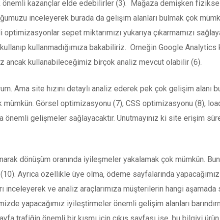
k önemli kazançlar elde edebilirler (3). Mağaza demişken fiziks
ğumuzu inceleyerek burada da gelişim alanları bulmak çok mümkün
i optimizasyonlar sepet miktarımızı yukarıya çıkarmamızı sağlayabi
 kullanıp kullanmadığımıza bakabiliriz. Örneğin Google Analytics ku
z ancak kullanabileceğimiz birçok analiz mevcut olabilir (6).
m. Ama site hızını detaylı analiz ederek pek çok gelişim alanı bul
k mümkün. Görsel optimizasyonu (7), CSS optimizasyonu (8), load 
ında önemli gelişmeler sağlayacaktır. Unutmayınız ki site erişim sü
anarak dönüşüm oranında iyileşmeler yakalamak çok mümkün. Bunun 
 (10). Ayrıca özellikle üye olma, ödeme sayfalarında yapacağımız 
rı inceleyerek ve analiz araçlarımıza müşterilerin hangi aşamada si
mizde yapacağımız iyileştirmeler önemli gelişim alanları barındırm
fa trafiğin önemli bir kısmı için çıkış sayfası ise, bu bilgiyi ür