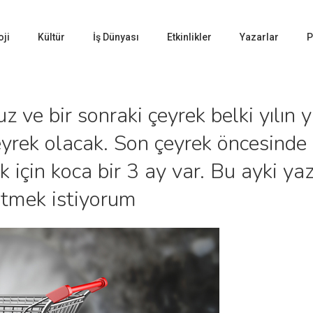
oji
Kültür
İş Dünyası
Etkinlikler
Yazarlar
P
 ve bir sonraki çeyrek belki yılın y
yrek olacak. Son çeyrek öncesinde 
 için koca bir 3 ay var. Bu ayki yazı
etmek istiyorum