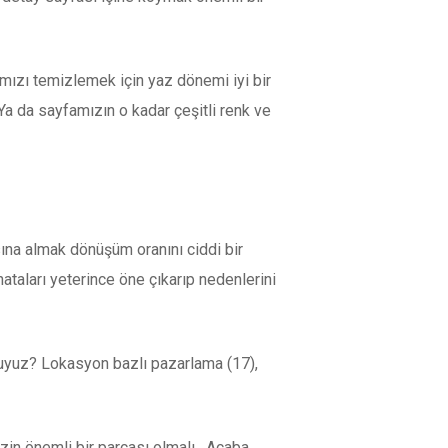
mızı temizlemek için yaz dönemi iyi bir
a da sayfamızın o kadar çeşitli renk ve
na almak dönüşüm oranını ciddi bir
ataları yeterince öne çıkarıp nedenlerini
muyuz? Lokasyon bazlı pazarlama (17),
zin önemli bir parçası olmalı. Acaba