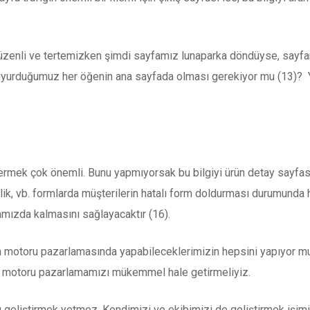
düzenli ve tertemizken şimdi sayfamız lunaparka döndüyse, sayfa
 duyurduğumuz her öğenin ana sayfada olması gerekiyor mu (13)? Y
rmek çok önemli. Bunu yapmıyorsak bu bilgiyi ürün detay sayfası
elik, vb. formlarda müşterilerin hatalı form doldurması durumunda h
mızda kalmasını sağlayacaktır (16).
ama motoru pazarlamasında yapabileceklerimizin hepsini yapıyor 
ama motoru pazarlamamızı mükemmel hale getirmeliyiz.
 geliştirmek yetmez. Kendimizi ve ekibimizi de geliştirmek işimi