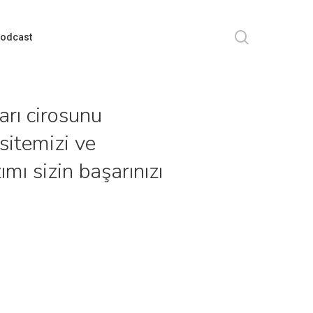
search
odcast
arı cirosunu
sitemizi ve
mı sizin başarınızı