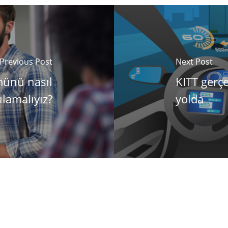
Previous Post
Next Post
münü nasıl
KITT gerç
ılamalıyız?
yolda