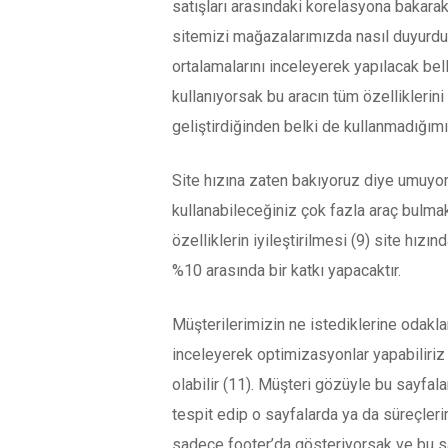
satışları arasındaki korelasyona bakara
sitemizi mağazalarımızda nasıl duyurdu
ortalamalarını inceleyerek yapılacak bell
kullanıyorsak bu aracın tüm özelliklerini
geliştirdiğinden belki de kullanmadığımı
Site hızına zaten bakıyoruz diye umuyoru
kullanabileceğiniz çok fazla araç bulma
özelliklerin iyileştirilmesi (9) site hız
%10 arasında bir katkı yapacaktır.
Müşterilerimizin ne istediklerine odakl
inceleyerek optimizasyonlar yapabiliriz
olabilir (11). Müşteri gözüyle bu sayfala
tespit edip o sayfalarda ya da süreçleri
sadece footer’da gösteriyorsak ve bu say