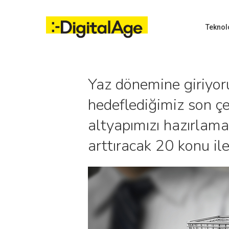
Skip
to
main
Teknol
content
Yaz dönemine giriyoruz
Hit enter to search or ESC to close
hedeflediğimiz son çe
altyapımızı hazırlamak
arttıracak 20 konu il