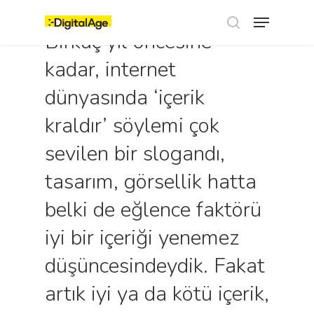
Skip
Menu
to
main
Birkaç yıl öncesine
search
content
kadar, internet
dünyasında ‘içerik
kraldır’ söylemi çok
sevilen bir slogandı,
tasarım, görsellik hatta
belki de eğlence faktörü
iyi bir içeriği yenemez
düşüncesindeydik. Fakat
artık iyi ya da kötü içerik,