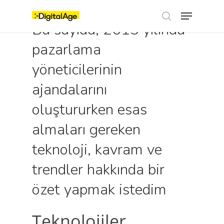
Skip
Menu
to
main
Bu sayıda, 2015 yılında
search
content
pazarlama
yöneticilerinin
ajandalarını
oluştururken esas
almaları gereken
teknoloji, kavram ve
trendler hakkında bir
özet yapmak istedim
Teknolojiler