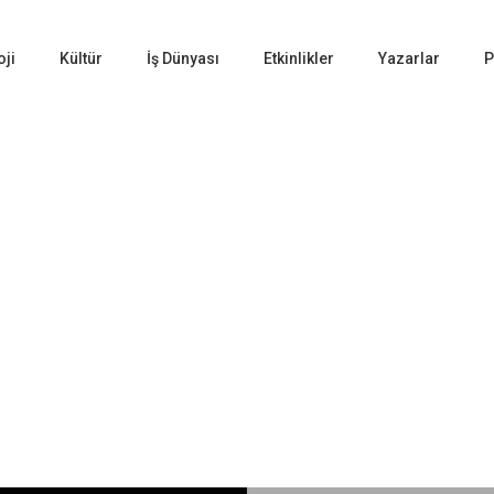
oji
Kültür
İş Dünyası
Etkinlikler
Yazarlar
P