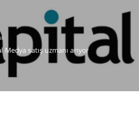
st
al Medya satış uzmanı arıyor