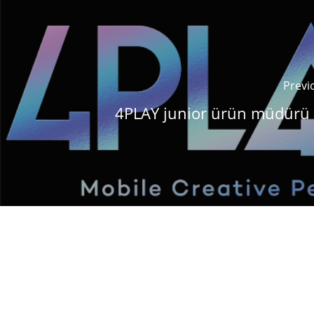
Previ
4PLAY junior ürün müdürü 