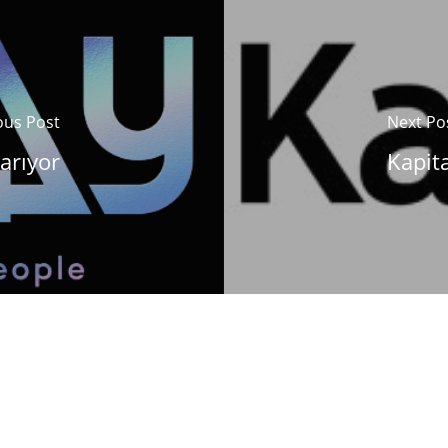
ous Post
Next Po
arıyor
Kapit