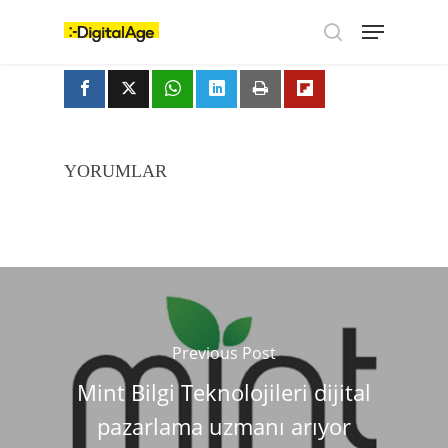
Skip
Menu
to
main
search
content
YORUMLAR
Previous Post
Mint Bilgi Teknolojileri dijital
pazarlama uzmanı arıyor