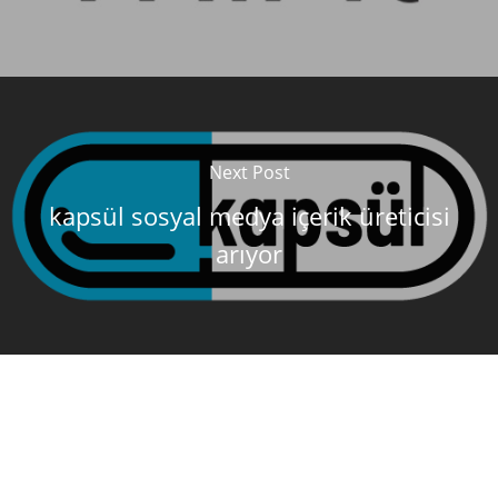
Next Post
kapsül sosyal medya içerik üreticisi
arıyor