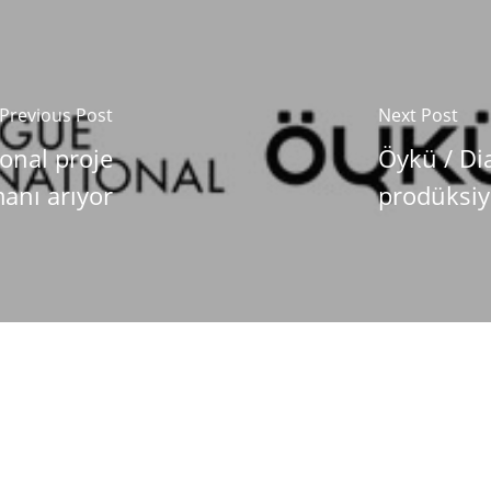
Previous Post
Next Post
onal proje
Öykü / Di
anı arıyor
prodüksiy