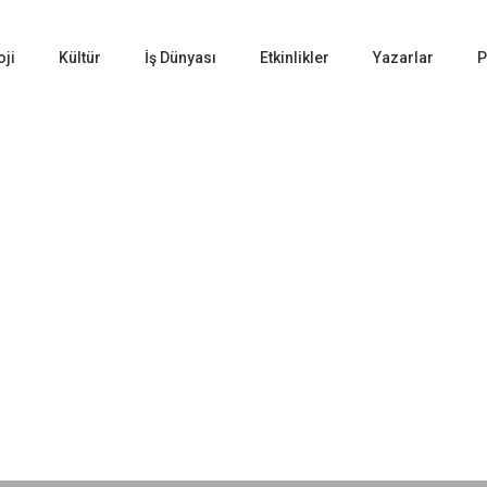
oji
Kültür
İş Dünyası
Etkinlikler
Yazarlar
P