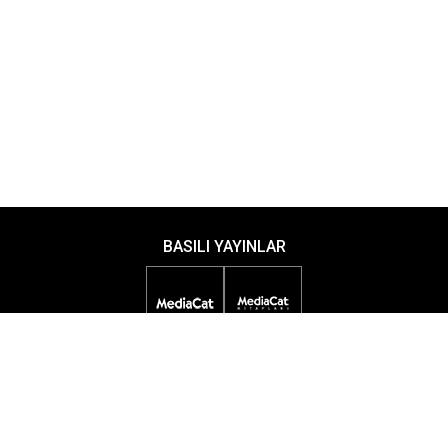
BASILI YAYINLAR
DİJİTAL YAYINLAR