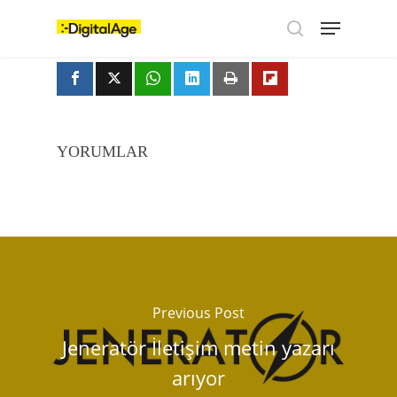
Skip
Menu
to
main
search
content
YORUMLAR
Previous Post
Jeneratör İletişim metin yazarı
arıyor