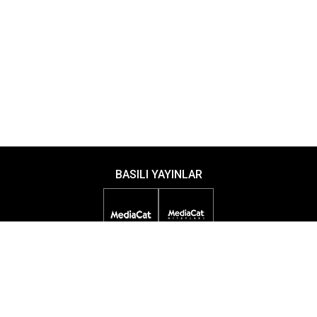
BASILI YAYINLAR
DİJİTAL YAYINLAR