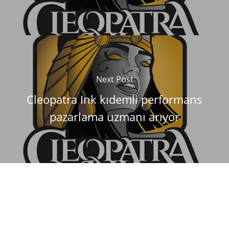
Next Post
Cleopatra Ink kıdemli performans
pazarlama uzmanı arıyor