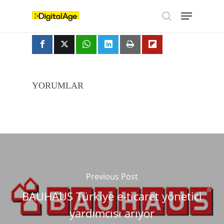
Skip
Menu
to
main
search
content
YORUMLAR
Previous Post
BAUHAUS Türkiye e-ticaret yönetici
yardımcısı arıyor