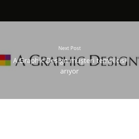
Next Post
A Graphic Design müşteri temsilcisi
arıyor