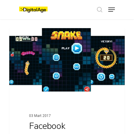
Skip
Menu
to
main
search
content
OYUN
03 Mart 2017
Facebook