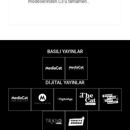
modellerinden C3’ü tamamen
yeniledi
BASILI YAYINLAR
DİJİTAL YAYINLAR