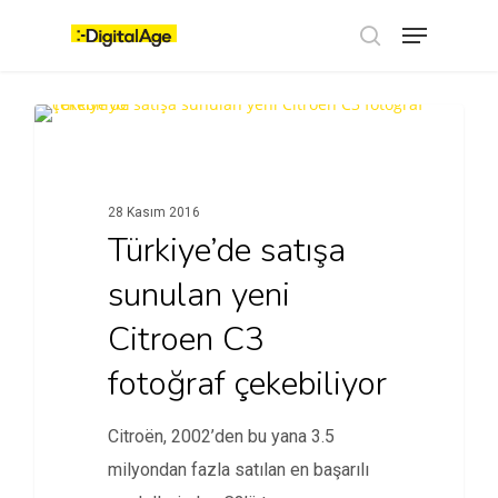
Skip
Menu
to
main
search
content
TEKNOLOJI
28 Kasım 2016
Türkiye’de satışa
sunulan yeni
Citroen C3
fotoğraf çekebiliyor
Citroën, 2002’den bu yana 3.5
milyondan fazla satılan en başarılı