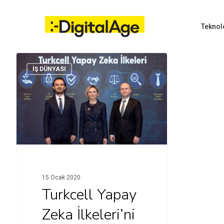
Skip
to
main
Teknol
content
İŞ DÜNYASI
Hit enter to search or ESC to close
15 Ocak 2020
Turkcell Yapay
Zeka İlkeleri’ni