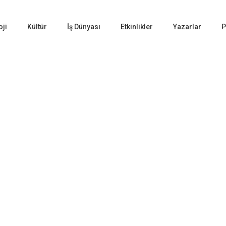
oji
Kültür
İş Dünyası
Etkinlikler
Yazarlar
P