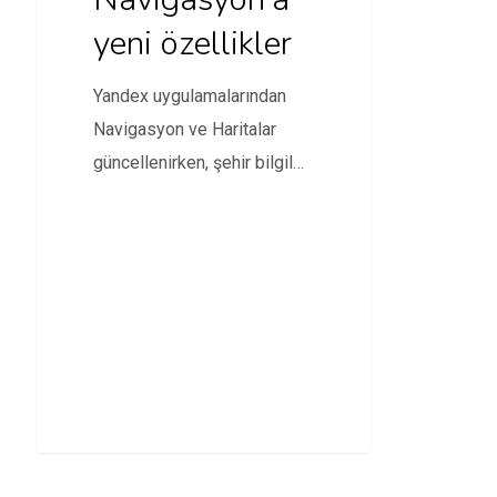
yeni özellikler
Yandex uygulamalarından
Navigasyon ve Haritalar
güncellenirken, şehir bilgileri
ve erişilebilirlik kısmında
yenilikleri de beraberinde
getirdi.