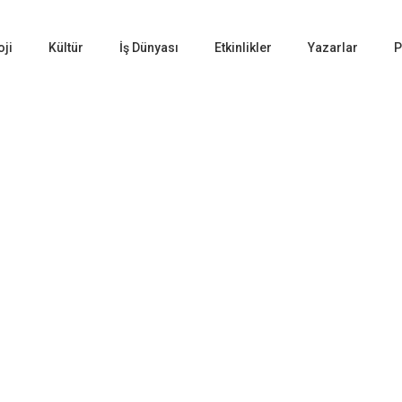
oji
Kültür
İş Dünyası
Etkinlikler
Yazarlar
P