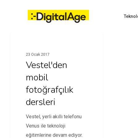
Skip
to
main
Teknol
content
ETKINLIKLER
23 Ocak 2017
Hit enter to search or ESC to close
Vestel'den
mobil
fotoğrafçılık
dersleri
Vestel, yerli akıllı telefonu
Venus ile teknoloji
eğitimlerine devam ediyor.