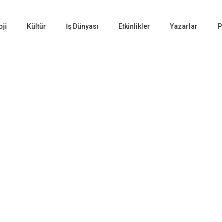
oji
Kültür
İş Dünyası
Etkinlikler
Yazarlar
P