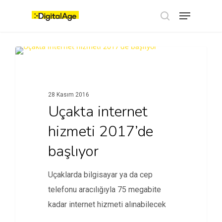
Skip
Menu
to
main
search
content
TEKNOLOJI
28 Kasım 2016
Uçakta internet
hizmeti 2017’de
başlıyor
Uçaklarda bilgisayar ya da cep
telefonu aracılığıyla 75 megabite
kadar internet hizmeti alınabilecek