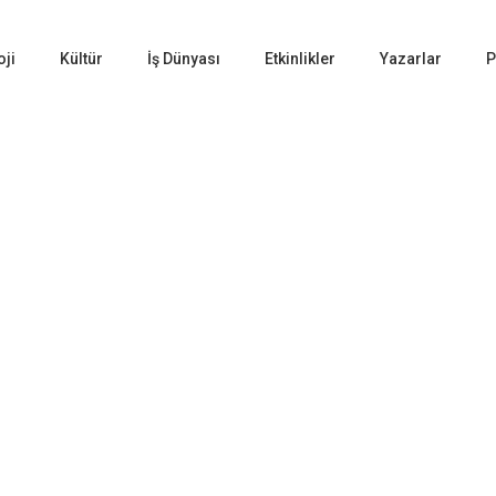
oji
Kültür
İş Dünyası
Etkinlikler
Yazarlar
P