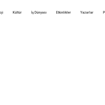
oji
Kültür
İş Dünyası
Etkinlikler
Yazarlar
P