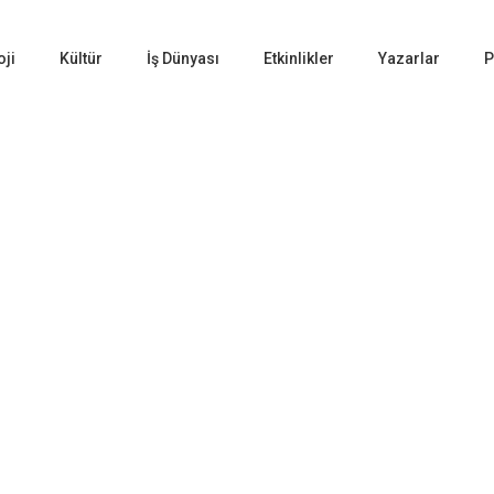
oji
Kültür
İş Dünyası
Etkinlikler
Yazarlar
P