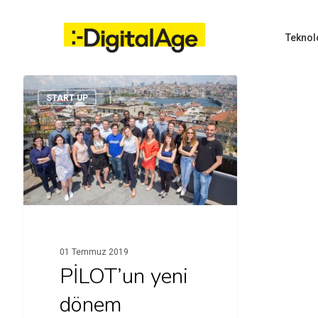
Skip
to
main
Teknol
content
START UP
Hit enter to search or ESC to close
01 Temmuz 2019
PİLOT’un yeni
dönem