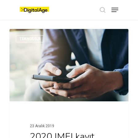
Skip
Menu
to
main
search
content
TEKNOLOJI
23 Aralık 2019
2020 IMEI kayıt