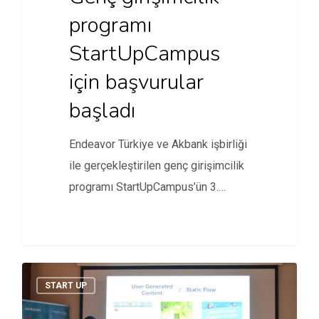
programı
StartUpCampus
için başvurular
başladı
Endeavor Türkiye ve Akbank işbirliği
ile gerçekleştirilen genç girişimcilik
programı StartUpCampus’ün 3.
dönem başvuruları başladı.
START UP