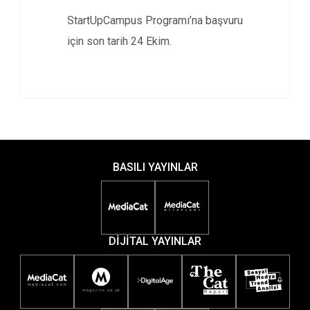
StartUpCampus Programı’na başvuru
için son tarih 24 Ekim.
BASILI YAYINLAR
DİJİTAL YAYINLAR